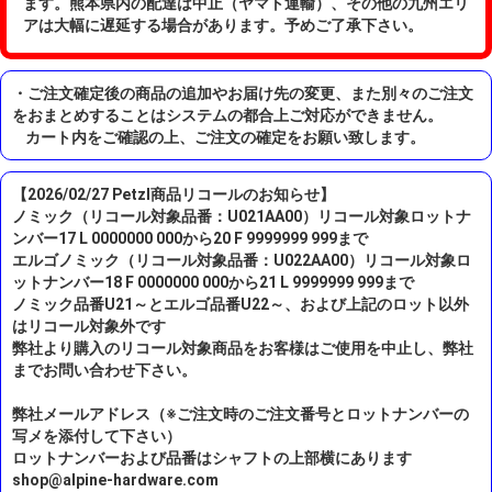
ます。熊本県内の配達は中止（ヤマト運輸）、その他の九州エリ
アは大幅に遅延する場合があります。予めご了承下さい。
・ご注文確定後の商品の追加やお届け先の変更、また別々のご注文
をおまとめすることはシステムの都合上ご対応ができません。
カート内をご確認の上、ご注文の確定をお願い致します。
【2026/02/27 Petzl商品リコールのお知らせ】
ノミック（リコール対象品番：U021AA00）リコール対象ロットナ
ンバー17 L 0000000 000から20 F 9999999 999まで
エルゴノミック（リコール対象品番：U022AA00）リコール対象ロ
ットナンバー18 F 0000000 000から21 L 9999999 999まで
ノミック品番U21～とエルゴ品番U22～、および上記のロット以外
はリコール対象外です
弊社より購入のリコール対象商品をお客様はご使用を中止し、弊社
までお問い合わせ下さい。
弊社メールアドレス（※ご注文時のご注文番号とロットナンバーの
写メを添付して下さい）
ロットナンバーおよび品番はシャフトの上部横にあります
shop@alpine-hardware.com