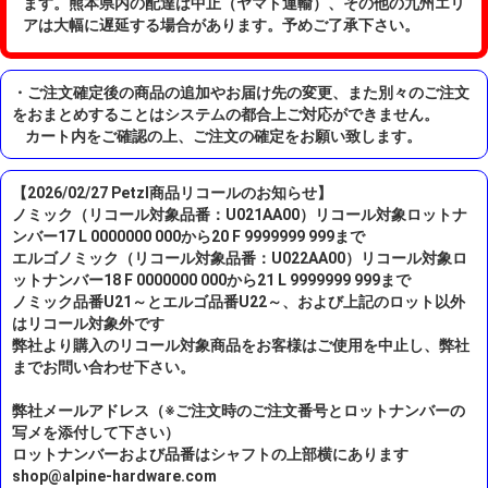
ます。熊本県内の配達は中止（ヤマト運輸）、その他の九州エリ
アは大幅に遅延する場合があります。予めご了承下さい。
・ご注文確定後の商品の追加やお届け先の変更、また別々のご注文
をおまとめすることはシステムの都合上ご対応ができません。
カート内をご確認の上、ご注文の確定をお願い致します。
【2026/02/27 Petzl商品リコールのお知らせ】
ノミック（リコール対象品番：U021AA00）リコール対象ロットナ
ンバー17 L 0000000 000から20 F 9999999 999まで
エルゴノミック（リコール対象品番：U022AA00）リコール対象ロ
ットナンバー18 F 0000000 000から21 L 9999999 999まで
ノミック品番U21～とエルゴ品番U22～、および上記のロット以外
はリコール対象外です
弊社より購入のリコール対象商品をお客様はご使用を中止し、弊社
までお問い合わせ下さい。
弊社メールアドレス（※ご注文時のご注文番号とロットナンバーの
写メを添付して下さい）
ロットナンバーおよび品番はシャフトの上部横にあります
shop@alpine-hardware.com