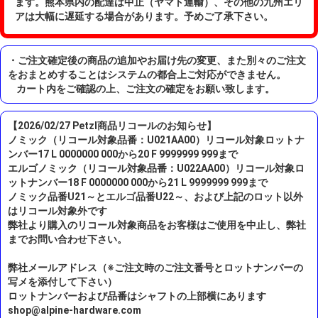
ます。熊本県内の配達は中止（ヤマト運輸）、その他の九州エリ
アは大幅に遅延する場合があります。予めご了承下さい。
・ご注文確定後の商品の追加やお届け先の変更、また別々のご注文
をおまとめすることはシステムの都合上ご対応ができません。
カート内をご確認の上、ご注文の確定をお願い致します。
【2026/02/27 Petzl商品リコールのお知らせ】
ノミック（リコール対象品番：U021AA00）リコール対象ロットナ
ンバー17 L 0000000 000から20 F 9999999 999まで
エルゴノミック（リコール対象品番：U022AA00）リコール対象ロ
ットナンバー18 F 0000000 000から21 L 9999999 999まで
ノミック品番U21～とエルゴ品番U22～、および上記のロット以外
はリコール対象外です
弊社より購入のリコール対象商品をお客様はご使用を中止し、弊社
までお問い合わせ下さい。
弊社メールアドレス（※ご注文時のご注文番号とロットナンバーの
写メを添付して下さい）
ロットナンバーおよび品番はシャフトの上部横にあります
shop@alpine-hardware.com