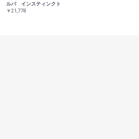
ルパ インスティンクト
￥21,778
営業日カレンダー
：店休日
：本日
2026/8
日
月
火
水
木
金
土
1
2
3
4
5
6
7
8