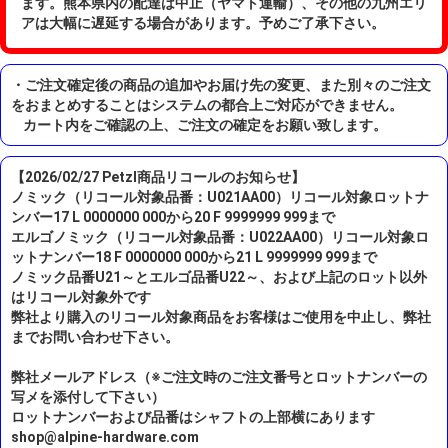
ます。熊本県内の配達は中止（ヤマト運輸）、その他の九州エリ
アは大幅に遅延する場合があります。予めご了承下さい。
・ご注文確定後の商品の追加やお届け先の変更、また別々のご注文
をおまとめすることはシステムの都合上ご対応ができません。
カート内をご確認の上、ご注文の確定をお願い致します。
【2026/02/27 Petzl商品リコールのお知らせ】
ノミック（リコール対象品番：U021AA00）リコール対象ロットナ
ンバー17 L 0000000 000から20 F 9999999 999まで
エルゴノミック（リコール対象品番：U022AA00）リコール対象ロ
ットナンバー18 F 0000000 000から21 L 9999999 999まで
ノミック品番U21～とエルゴ品番U22～、および上記のロット以外
はリコール対象外です
弊社より購入のリコール対象商品をお客様はご使用を中止し、弊社
までお問い合わせ下さい。
弊社メールアドレス（※ご注文時のご注文番号とロットナンバーの
写メを添付して下さい）
ロットナンバーおよび品番はシャフトの上部横にあります
shop@alpine-hardware.com