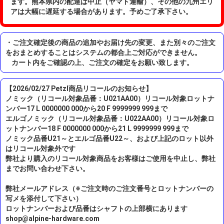
ます。熊本県内の配達は中止（ヤマト運輸）、その他の九州エリ
アは大幅に遅延する場合があります。予めご了承下さい。
・ご注文確定後の商品の追加やお届け先の変更、また別々のご注文
をおまとめすることはシステムの都合上ご対応ができません。
カート内をご確認の上、ご注文の確定をお願い致します。
【2026/02/27 Petzl商品リコールのお知らせ】
ノミック（リコール対象品番：U021AA00）リコール対象ロットナ
ンバー17 L 0000000 000から20 F 9999999 999まで
エルゴノミック（リコール対象品番：U022AA00）リコール対象ロ
ットナンバー18 F 0000000 000から21 L 9999999 999まで
ノミック品番U21～とエルゴ品番U22～、および上記のロット以外
はリコール対象外です
弊社より購入のリコール対象商品をお客様はご使用を中止し、弊社
までお問い合わせ下さい。
弊社メールアドレス（※ご注文時のご注文番号とロットナンバーの
写メを添付して下さい）
ロットナンバーおよび品番はシャフトの上部横にあります
shop@alpine-hardware.com