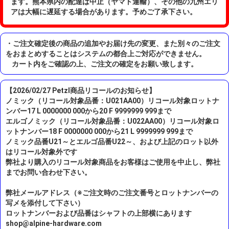
ます。熊本県内の配達は中止（ヤマト運輸）、その他の九州エリ
アは大幅に遅延する場合があります。予めご了承下さい。
・ご注文確定後の商品の追加やお届け先の変更、また別々のご注文
をおまとめすることはシステムの都合上ご対応ができません。
カート内をご確認の上、ご注文の確定をお願い致します。
【2026/02/27 Petzl商品リコールのお知らせ】
ノミック（リコール対象品番：U021AA00）リコール対象ロットナ
ンバー17 L 0000000 000から20 F 9999999 999まで
エルゴノミック（リコール対象品番：U022AA00）リコール対象ロ
ットナンバー18 F 0000000 000から21 L 9999999 999まで
ノミック品番U21～とエルゴ品番U22～、および上記のロット以外
はリコール対象外です
弊社より購入のリコール対象商品をお客様はご使用を中止し、弊社
までお問い合わせ下さい。
弊社メールアドレス（※ご注文時のご注文番号とロットナンバーの
写メを添付して下さい）
ロットナンバーおよび品番はシャフトの上部横にあります
shop@alpine-hardware.com