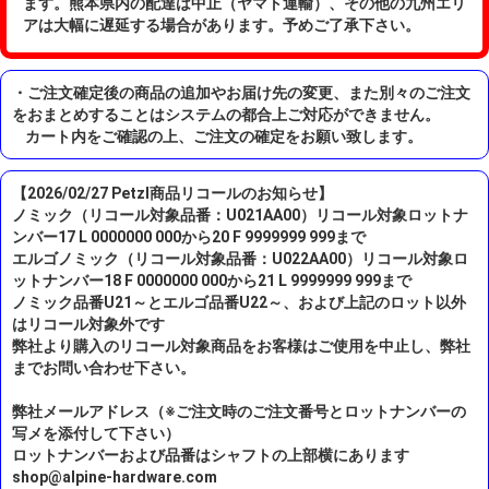
ます。熊本県内の配達は中止（ヤマト運輸）、その他の九州エリ
アは大幅に遅延する場合があります。予めご了承下さい。
・ご注文確定後の商品の追加やお届け先の変更、また別々のご注文
をおまとめすることはシステムの都合上ご対応ができません。
カート内をご確認の上、ご注文の確定をお願い致します。
【2026/02/27 Petzl商品リコールのお知らせ】
ノミック（リコール対象品番：U021AA00）リコール対象ロットナ
ンバー17 L 0000000 000から20 F 9999999 999まで
エルゴノミック（リコール対象品番：U022AA00）リコール対象ロ
ットナンバー18 F 0000000 000から21 L 9999999 999まで
ノミック品番U21～とエルゴ品番U22～、および上記のロット以外
はリコール対象外です
弊社より購入のリコール対象商品をお客様はご使用を中止し、弊社
までお問い合わせ下さい。
弊社メールアドレス（※ご注文時のご注文番号とロットナンバーの
写メを添付して下さい）
ロットナンバーおよび品番はシャフトの上部横にあります
shop@alpine-hardware.com