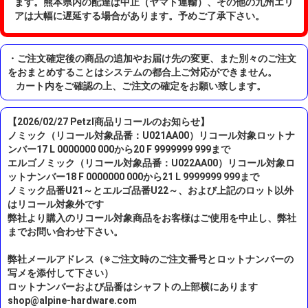
ます。熊本県内の配達は中止（ヤマト運輸）、その他の九州エリ
アは大幅に遅延する場合があります。予めご了承下さい。
・ご注文確定後の商品の追加やお届け先の変更、また別々のご注文
をおまとめすることはシステムの都合上ご対応ができません。
カート内をご確認の上、ご注文の確定をお願い致します。
【2026/02/27 Petzl商品リコールのお知らせ】
ノミック（リコール対象品番：U021AA00）リコール対象ロットナ
ンバー17 L 0000000 000から20 F 9999999 999まで
エルゴノミック（リコール対象品番：U022AA00）リコール対象ロ
ットナンバー18 F 0000000 000から21 L 9999999 999まで
ノミック品番U21～とエルゴ品番U22～、および上記のロット以外
はリコール対象外です
弊社より購入のリコール対象商品をお客様はご使用を中止し、弊社
までお問い合わせ下さい。
弊社メールアドレス（※ご注文時のご注文番号とロットナンバーの
写メを添付して下さい）
ロットナンバーおよび品番はシャフトの上部横にあります
shop@alpine-hardware.com