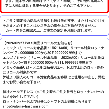
ます。熊本県内の配達は中止（ヤマト運輸）、その他の九州エリ
アは大幅に遅延する場合があります。予めご了承下さい。
・ご注文確定後の商品の追加やお届け先の変更、また別々のご注文
をおまとめすることはシステムの都合上ご対応ができません。
カート内をご確認の上、ご注文の確定をお願い致します。
【2026/02/27 Petzl商品リコールのお知らせ】
ノミック（リコール対象品番：U021AA00）リコール対象ロットナ
ンバー17 L 0000000 000から20 F 9999999 999まで
エルゴノミック（リコール対象品番：U022AA00）リコール対象ロ
ットナンバー18 F 0000000 000から21 L 9999999 999まで
ノミック品番U21～とエルゴ品番U22～、および上記のロット以外
はリコール対象外です
弊社より購入のリコール対象商品をお客様はご使用を中止し、弊社
までお問い合わせ下さい。
弊社メールアドレス（※ご注文時のご注文番号とロットナンバーの
写メを添付して下さい）
ロットナンバーおよび品番はシャフトの上部横にあります
shop@alpine-hardware.com