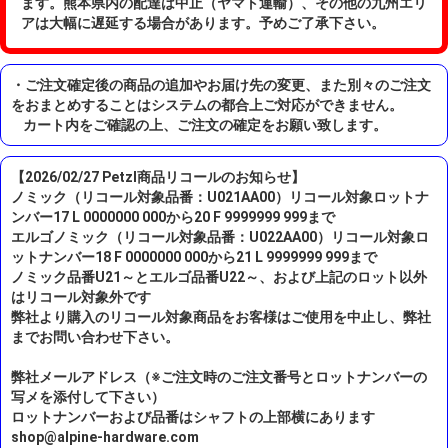
ます。熊本県内の配達は中止（ヤマト運輸）、その他の九州エリ
アは大幅に遅延する場合があります。予めご了承下さい。
・ご注文確定後の商品の追加やお届け先の変更、また別々のご注文
をおまとめすることはシステムの都合上ご対応ができません。
カート内をご確認の上、ご注文の確定をお願い致します。
【2026/02/27 Petzl商品リコールのお知らせ】
ノミック（リコール対象品番：U021AA00）リコール対象ロットナ
ンバー17 L 0000000 000から20 F 9999999 999まで
エルゴノミック（リコール対象品番：U022AA00）リコール対象ロ
ットナンバー18 F 0000000 000から21 L 9999999 999まで
ノミック品番U21～とエルゴ品番U22～、および上記のロット以外
はリコール対象外です
弊社より購入のリコール対象商品をお客様はご使用を中止し、弊社
までお問い合わせ下さい。
弊社メールアドレス（※ご注文時のご注文番号とロットナンバーの
写メを添付して下さい）
ロットナンバーおよび品番はシャフトの上部横にあります
shop@alpine-hardware.com