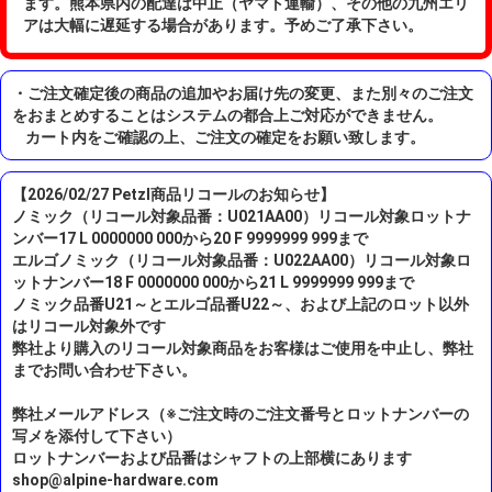
ます。熊本県内の配達は中止（ヤマト運輸）、その他の九州エリ
アは大幅に遅延する場合があります。予めご了承下さい。
・ご注文確定後の商品の追加やお届け先の変更、また別々のご注文
をおまとめすることはシステムの都合上ご対応ができません。
カート内をご確認の上、ご注文の確定をお願い致します。
【2026/02/27 Petzl商品リコールのお知らせ】
ノミック（リコール対象品番：U021AA00）リコール対象ロットナ
ンバー17 L 0000000 000から20 F 9999999 999まで
エルゴノミック（リコール対象品番：U022AA00）リコール対象ロ
ットナンバー18 F 0000000 000から21 L 9999999 999まで
ノミック品番U21～とエルゴ品番U22～、および上記のロット以外
はリコール対象外です
弊社より購入のリコール対象商品をお客様はご使用を中止し、弊社
までお問い合わせ下さい。
弊社メールアドレス（※ご注文時のご注文番号とロットナンバーの
写メを添付して下さい）
ロットナンバーおよび品番はシャフトの上部横にあります
shop@alpine-hardware.com